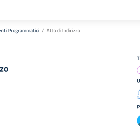
nti Programmatici
Atto di Indirizzo
T
zzo
U
P