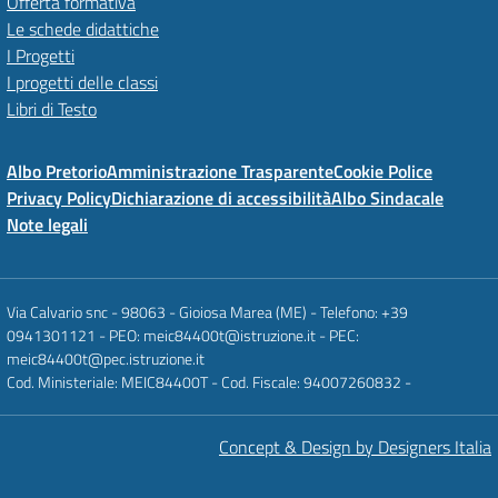
Offerta formativa
Le schede didattiche
I Progetti
I progetti delle classi
Libri di Testo
Albo Pretorio
Amministrazione Trasparente
Cookie Police
Privacy Policy
Dichiarazione di accessibilità
Albo Sindacale
Note legali
Via Calvario snc - 98063 - Gioiosa Marea (ME) - Telefono: +39
0941301121 - PEO: meic84400t@istruzione.it - PEC:
meic84400t@pec.istruzione.it
Cod. Ministeriale: MEIC84400T - Cod. Fiscale: 94007260832 -
Concept & Design by Designers Italia