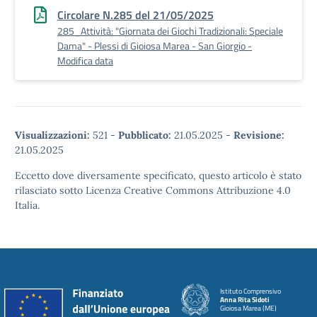
Circolare N.285 del 21/05/2025
285_Attività: "Giornata dei Giochi Tradizionali: Speciale
Dama" - Plessi di Gioiosa Marea - San Giorgio -
Modifica data
Visualizzazioni:
521
-
Pubblicato:
21.05.2025
-
Revisione:
21.05.2025
Eccetto dove diversamente specificato, questo articolo è stato
rilasciato sotto Licenza Creative Commons Attribuzione 4.0
Italia.
Istituto Comprensivo
Anna Rita Sidoti
Gioiosa Marea (ME)