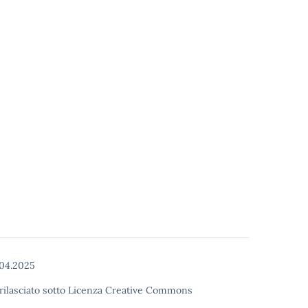
04.2025
o rilasciato sotto Licenza Creative Commons