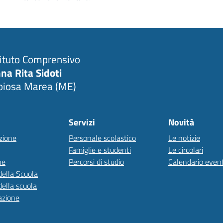
tituto Comprensivo
na Rita Sidoti
oiosa Marea (ME)
Servizi
Novità
zione
Personale scolastico
Le notizie
Famiglie e studenti
Le circolari
ne
Percorsi di studio
Calendario event
della Scuola
della scuola
azione